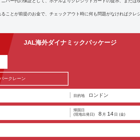
ミニバー代の保証として、ホテルよりクレジットカードの提示、または
れることが前提のお金で、チェックアウト時に何も問題がなければクレ
。
JAL海外ダイナミックパッケージ
パークレーン
ロンドン
目的地
帰国日
8
14
(現地出発日)
月
日
(金)