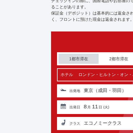
チェックインの際に、国際電話やお部屋の
ることがあります。
保証金（デポジット）は基本的には返金さ
く、フロントに預けた現金は返金されます
1都市滞在
2都市滞在
ホテル
ロンドン・ヒルトン・オン・
東京（成田・羽田）
出発地
8
11
出発日
月
日
(火)
エコノミークラス
クラス