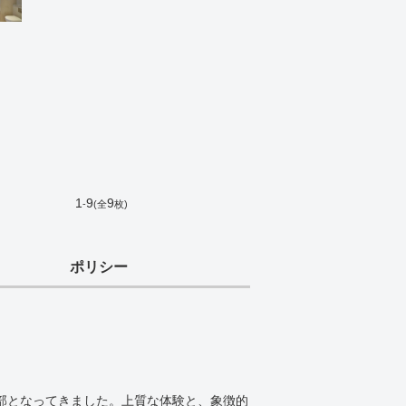
1
9
9
-
(全
枚)
ポリシー
一部となってきました。上質な体験と、象徴的