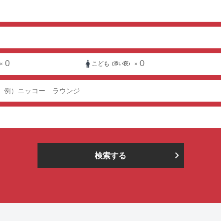
0
0
こども
×
×
(添い寝)
検索する