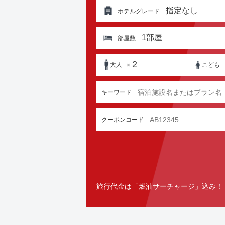
指定なし
ホテルグレード
1
部屋
部屋数
2
大人
こども
×
キーワード
クーポンコード
旅行代金は「燃油サーチャージ」込み！