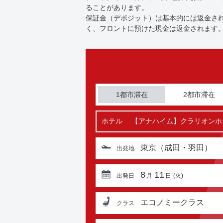
ることがあります。
保証金（デポジット）は基本的には返金さ
く、フロントに預けた現金は返金されます
1都市滞在
2都市滞在
ホテル
【アナハイム】クラリオンホ
東京（成田・羽田）
出発地
8
11
出発日
月
日
(火)
エコノミークラス
クラス