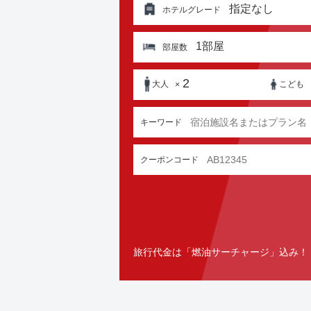
指定なし
ホテルグレード
1
部屋
部屋数
2
大人
こども
×
キーワード
クーポンコード
旅行代金は「燃油サーチャージ」込み！