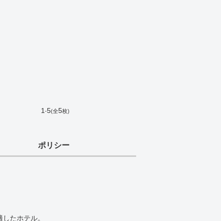
1
5
5
-
(全
枚)
ポリシー
適したホテル。