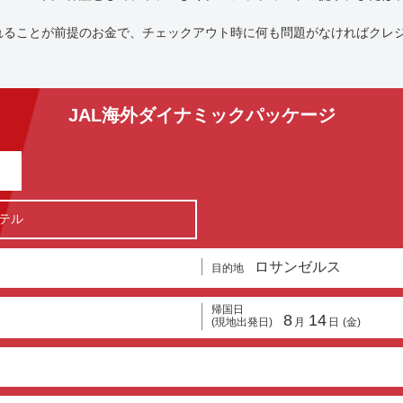
れることが前提のお金で、チェックアウト時に何も問題がなければクレ
。
JAL海外ダイナミックパッケージ
テル
ロサンゼルス
目的地
帰国日
8
14
(現地出発日)
月
日
(金)