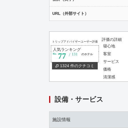
URL（外部サイト）
評価の詳細
トリップアドバイザーユーザー評価
寝心地
人気ランキング
77
客室
/
No.
131
のホテル
サービス
1324 件のクチコミ
価格
清潔感
設備・サービス
施設情報