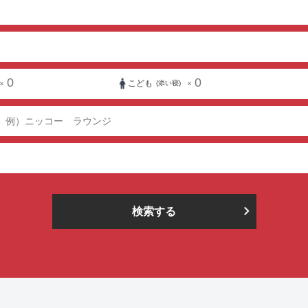
0
0
こども
×
×
(添い寝)
検索する