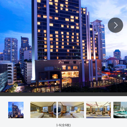
1
-
6
(全
6
枚)