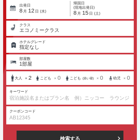
帰国日
出発日
(現地出発日)
8
12
月
日
(水)
8
15
月
日
(土)
クラス
エコノミークラス
ホテルグレード
指定なし
部屋数
1
部屋
2
0
0
0
大人
こども
こども
幼児
×
×
×
×
(添い寝)
キーワード
クーポンコード
検索する